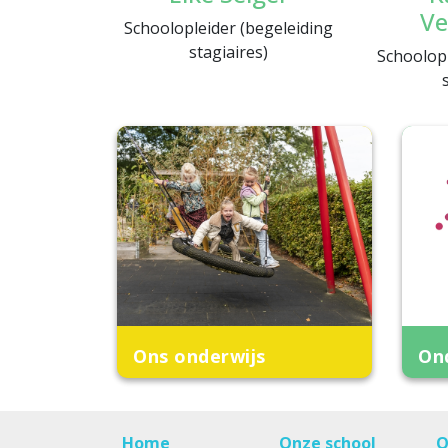
Ve
Schoolopleider (begeleiding
stagiaires)
Schoolopl
Ons onderwijs
On
Home
Onze school
O