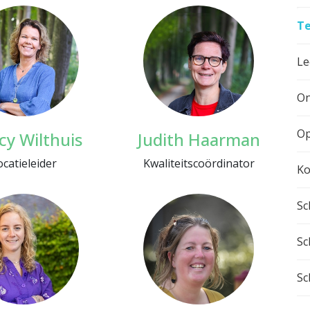
T
Le
On
Op
cy Wilthuis
Judith Haarman
ocatieleider
Kwaliteitscoördinator
Ko
Sc
Sc
Sc