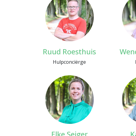
Ruud Roesthuis
Wen
Hulpconciërge
Elke Seiger
K