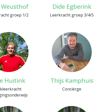
e Weusthof
Dide Egberink
racht groep 1/2
Leerkracht groep 3/4/5
le Huitink
Thijs Kamphuis
kleerkracht
Conciërge
ingsonderwijs