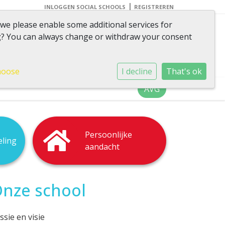
|
INLOGGEN SOCIAL SCHOOLS
REGISTREREN
 we please enable some additional services for
g
? You can always change or withdraw your consent
 van omvang, volop in
beweging
hoose
I decline
That's ok
AVG
Persoonlijke
eling
aandacht
nze school
ssie en visie