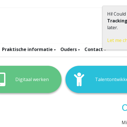
Hi! Could
Trackin
Klein
later.
Let me c
Praktische informatie
Ouders
Contact
Digitaal werken
Talentontwikk
O
Mi