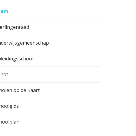
eam
erlingenraad
derwijsgemeenschap
leidingsschool
not
holen op de Kaart
hoolgids
hoolplan