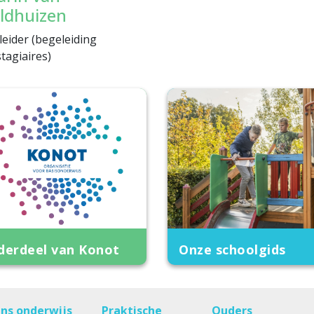
ldhuizen
eider (begeleiding
stagiaires)
derdeel van Konot
Onze schoolgids
ns onderwijs
Praktische
Ouders