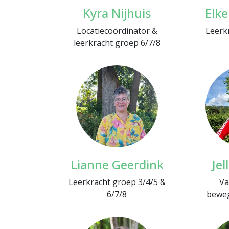
Kyra Nijhuis
Elk
Locatiecoördinator &
Leerk
leerkracht groep 6/7/8
Lianne Geerdink
Jel
Leerkracht groep 3/4/5 &
Va
6/7/8
beweg