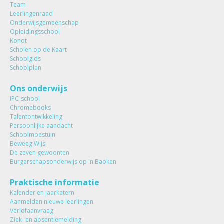
Team
Leerlingenraad
Onderwijsgemeenschap
Opleidingsschool
Konot
Scholen op de Kaart
Schoolgids
Schoolplan
Ons onderwijs
IPC-school
Chromebooks
Talentontwikkeling
Persoonlijke aandacht
Schoolmoestuin
Beweeg Wijs
De zeven gewoonten
Burgerschapsonderwijs op 'n Baoken
Praktische informatie
Kalender en jaarkatern
Aanmelden nieuwe leerlingen
Verlofaanvraag
Ziek- en absentiemelding