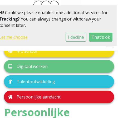
Hi! Could we please enable some additional services for
Tracking
? You can always change or withdraw your
consent later.
Klein van omvang, volop in beweging
Let me choose
I decline
That's ok
Togg
IPC school
Digitaal werken
Talentontwikkeling
Persoonlijke aandacht
Persoonlijke