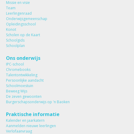
Missie en visie
Team
Leerlingenraad
Onderwijsgemeenschap
Opleidingsschool
Konot
Scholen op de Kaart
Schoolgids
Schoolplan
Ons onderwijs
IPC-school
Chromebooks
Talentontwikkeling
Persoonlijke aandacht
Schoolmoestuin
Beweeg Wijs
De zeven gewoonten
Burgerschapsonderwijs op 'n Baoken
Praktische informatie
Kalender en jaarkatern
Aanmelden nieuwe leerlingen
Verlofaanvraag