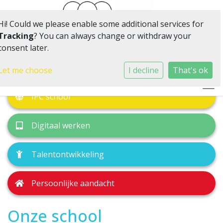
Hi! Could we please enable some additional services for
Tracking
? You can always change or withdraw your
consent later.
Klein van omvang, volop in beweging
Let me choose
I decline
That's ok
Togg
IPC school
Digitaal werken
Talentontwikkeling
Persoonlijke aandacht
Onze school