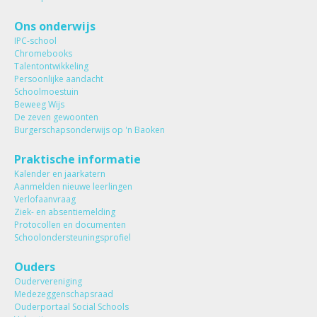
Ons onderwijs
IPC-school
Chromebooks
Talentontwikkeling
Persoonlijke aandacht
Schoolmoestuin
Beweeg Wijs
De zeven gewoonten
Burgerschapsonderwijs op 'n Baoken
Praktische informatie
Kalender en jaarkatern
Aanmelden nieuwe leerlingen
Verlofaanvraag
Ziek- en absentiemelding
Protocollen en documenten
Schoolondersteuningsprofiel
Ouders
Oudervereniging
Medezeggenschapsraad
Ouderportaal Social Schools