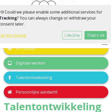
Hi! Could we please enable some additional services for
Tracking
? You can always change or withdraw your
consent later.
Klein van omvang, volop in beweging
Let me choose
I decline
That's ok
Togg
IPC school
Digitaal werken
Talentontwikkeling
Persoonlijke aandacht
Talentontwikkeling