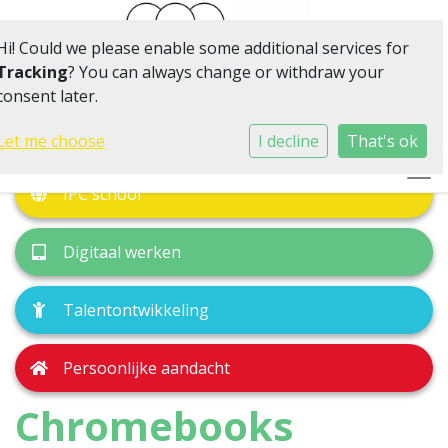
Hi! Could we please enable some additional services for
Tracking
? You can always change or withdraw your
consent later.
Klein van omvang, volop in beweging
Let me choose
I decline
That's ok
Togg
IPC school
Digitaal werken
Talentontwikkeling
Persoonlijke aandacht
Chromebooks