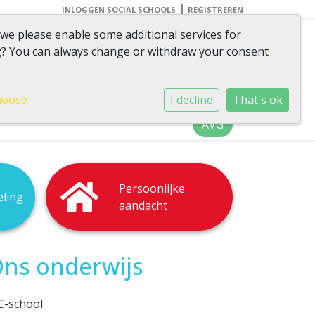
|
INLOGGEN SOCIAL SCHOOLS
REGISTREREN
 we please enable some additional services for
g
? You can always change or withdraw your consent
 van omvang, volop in
beweging
hoose
I decline
That's ok
AVG
Persoonlijke
eling
aandacht
ns onderwijs
C-school