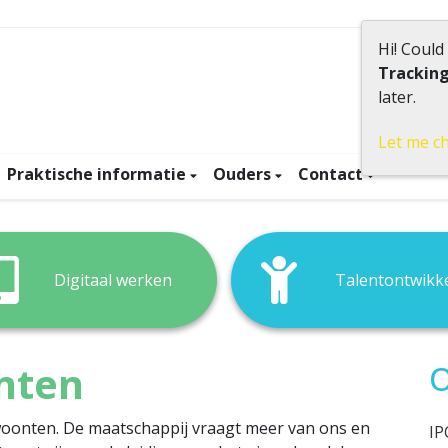
Hi! Could
Trackin
Klein
later.
Let me c
Praktische informatie
Ouders
Contact
Digitaal werken
Talentontwikk
nten
O
oonten. De maatschappij vraagt meer van ons en
IP