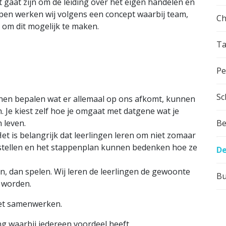
at gaat zijn om de leiding over het eigen handelen en
pen werken wij volgens een concept waarbij team,
C
 om dit mogelijk te maken.
Ta
Pe
Sc
nnen bepalen wat er allemaal op ons afkomt, kunnen
 Je kiest zelf hoe je omgaat met datgene wat je
n leven.
Be
et is belangrijk dat leerlingen leren om niet zomaar
stellen en het stappenplan kunnen bedenken hoe ze
De
, dan spelen. Wij leren de leerlingen de gewoonte
Bu
 worden.
et samenwerken.
g waarbij iedereen voordeel heeft.